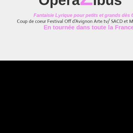
Opéra
ibus
Fantaisie Lyrique pour petits et grands dès 
Coup de coeur Festival Off d'Avignon Arte.tv/ SACD et M
En tournée dans toute la Franc