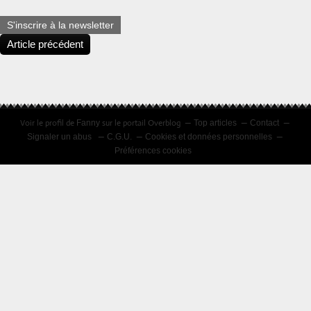
S'inscrire à la newsletter
Article précédent
Voir le profil de
sur le portail Overblog
Fanny
Top articles
Contact
Signaler un abus
C.G.U.
Cookies et données personnelles
Préférences cookies