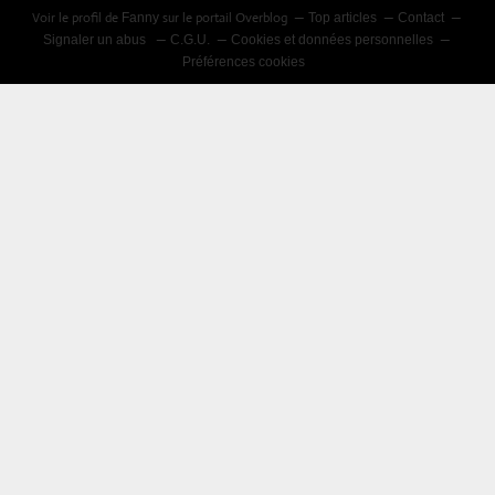
Voir le profil de
sur le portail Overblog
Fanny
Top articles
Contact
Signaler un abus
C.G.U.
Cookies et données personnelles
Préférences cookies