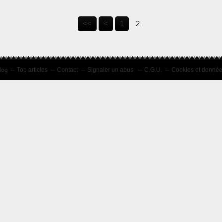
<<
<
1
2
log
Top articles
Contact
Signaler un abus
C.G.U.
Cookies et donnée